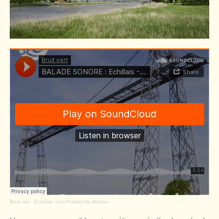
Bruit vert
·
Echillais - Les Frairies De Martrou